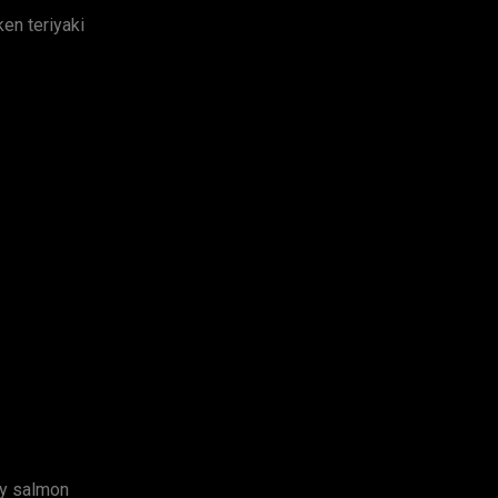
ken teriyaki
my salmon