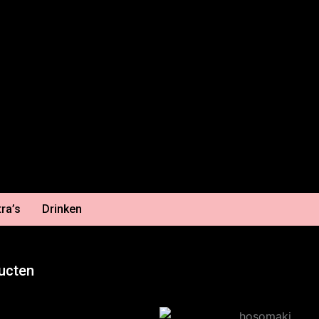
tra’s
Drinken
ucten