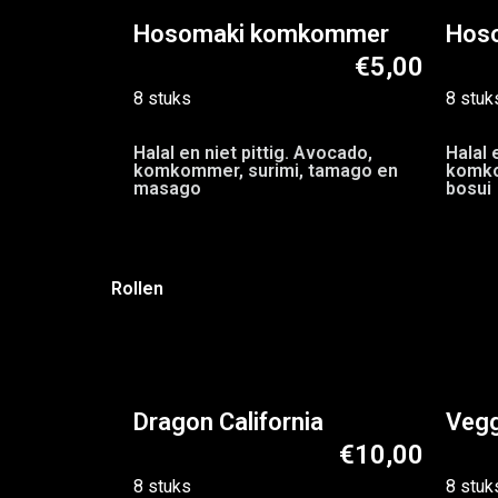
Hosomaki komkommer
Hos
€5,00
8 stuks
8 stuk
Halal en niet pittig. Avocado,
Halal 
komkommer, surimi, tamago en
komko
masago
bosui
Rollen
Dragon California
Vegg
€10,00
8 stuks
8 stuk