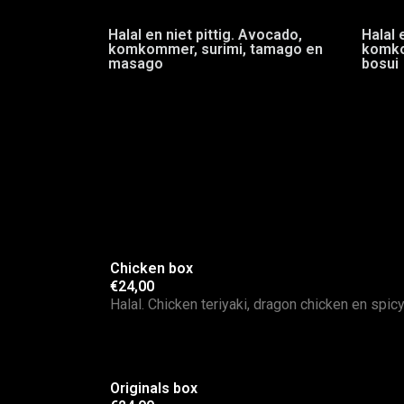
Halal en niet pittig. Avocado,
Halal 
komkommer, surimi, tamago en
komko
masago
bosui
Chicken box
€24,00
Halal. Chicken teriyaki, dragon chicken en spic
Originals box