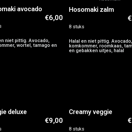
omaki avocado
Hosomaki zalm
€6,00
€
s
8 stuks
en niet pittig. Avocado,
Halal en niet pittig. Avocado
mmer, wortel, tamago en
komkommer, roomkaas, ta
en gebakken uitjes, halal
ie deluxe
Creamy veggie
€9,00
€
s
8 stuks